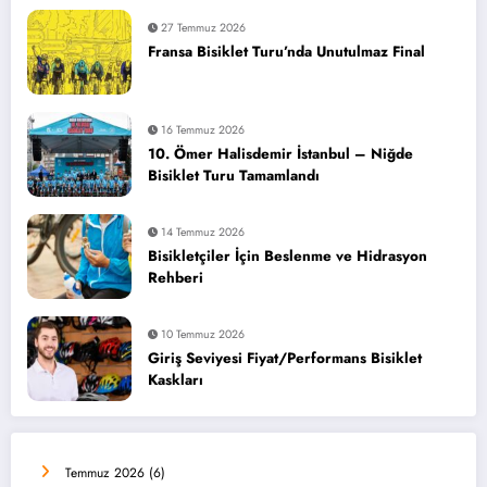
27 Temmuz 2026
Fransa Bisiklet Turu’nda Unutulmaz Final
16 Temmuz 2026
10. Ömer Halisdemir İstanbul – Niğde
Bisiklet Turu Tamamlandı
14 Temmuz 2026
Bisikletçiler İçin Beslenme ve Hidrasyon
Rehberi
10 Temmuz 2026
Giriş Seviyesi Fiyat/Performans Bisiklet
Kaskları
Temmuz 2026
(6)