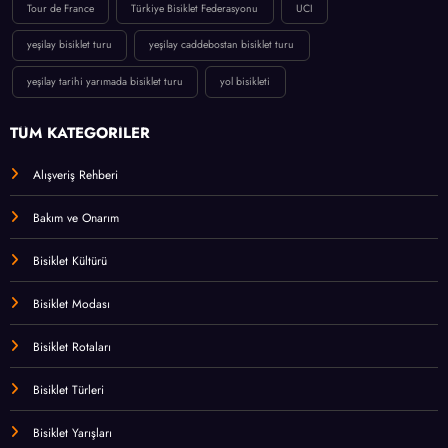
Tour de France
Türkiye Bisiklet Federasyonu
UCI
yeşilay bisiklet turu
yeşilay caddebostan bisiklet turu
yeşilay tarihi yarımada bisiklet turu
yol bisikleti
TÜM KATEGORİLER
Alışveriş Rehberi
Bakım ve Onarım
Bisiklet Kültürü
Bisiklet Modası
Bisiklet Rotaları
Bisiklet Türleri
Bisiklet Yarışları