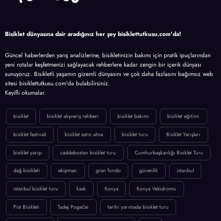
Bisiklet dünyasına dair aradığınız her şey bisiklettutkusu.com'da!
Güncel haberlerden yarış analizlerine, bisikletinizin bakımı için pratik ipuçlarından
yeni rotalar keşfetmenizi sağlayacak rehberlere kadar zengin bir içerik dünyası
sunuyoruz. Bisikletli yaşamın gizemli dünyasını ve çok daha fazlasını bağımsız web
sitesi bisiklettutkusu.com'da bulabilirsiniz.
Keyifli okumalar.
bisiklet
bisiklet alışveriş rehberi
bisiklet bakımı
bisiklet eğitimi
bisiklet festivali
bisiklet satın alma
bisiklet turu
Bisiklet Yarışları
bisiklet yarışı
caddebostan bisiklet turu
Cumhurbaşkanlığı Bisiklet Turu
dağ bisikleti
ekipman
gran fondo
güvenlik
istanbul
istanbul bisiklet turu
kask
Konya
Konya Velodromu
Pist Bisikleti
Tadej Pogačar
tarihi yarımada bisiklet turu