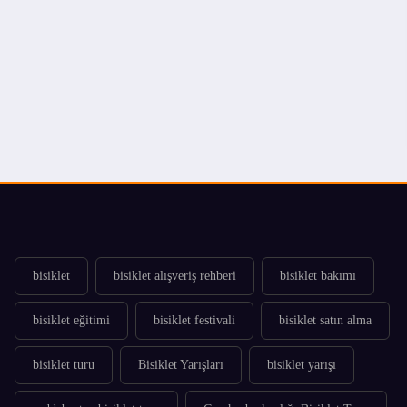
bisiklet
bisiklet alışveriş rehberi
bisiklet bakımı
bisiklet eğitimi
bisiklet festivali
bisiklet satın alma
bisiklet turu
Bisiklet Yarışları
bisiklet yarışı