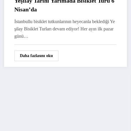
Yeşilay Tarihi Yarımada Bisiklet Turu 6
Nisan’da
İstanbullu bisiklet tutkunlarının heyecanla beklediği Ye
şilay Bisiklet Turları devam ediyor! Her ayın ilk pazar
günü…
Daha fazlasını oku