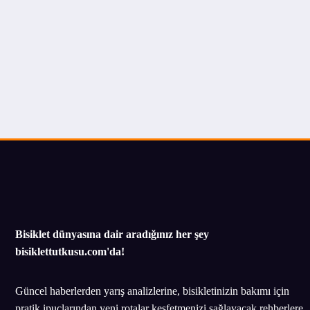
Bisiklet dünyasına dair aradığınız her şey
bisiklettutkusu.com'da!
Güncel haberlerden yarış analizlerine, bisikletinizin bakımı için
pratik ipuçlarından yeni rotalar keşfetmenizi sağlayacak rehberlere