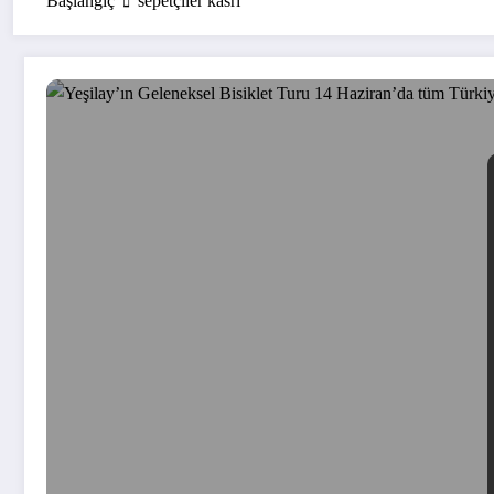
Başlangıç
sepetçiler kasrı