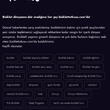
Bisiklet dünyasına dair aradığınız her şey bisiklettutkusu.com'da!
Güncel haberlerden yarış analizlerine, bisikletinizin bakımı için pratik ipuçlarından
yeni rotalar keşfetmenizi sağlayacak rehberlere kadar zengin bir içerik dünyası
sunuyoruz. Bisikletli yaşamın gizemli dünyasını ve çok daha fazlasını bağımsız web
sitesi bisiklettutkusu.com'da bulabilirsiniz.
Keyifli okumalar.
bisiklet
bisiklet alışveriş rehberi
bisiklet bakımı
bisiklet eğitimi
bisiklet festivali
bisiklet satın alma
bisiklet turu
Bisiklet Yarışları
bisiklet yarışı
caddebostan bisiklet turu
Cumhurbaşkanlığı Bisiklet Turu
dağ bisikleti
ekipman
gran fondo
güvenlik
istanbul
istanbul bisiklet turu
kask
Konya
Konya Velodromu
Pist Bisikleti
Tadej Pogačar
tarihi yarımada bisiklet turu