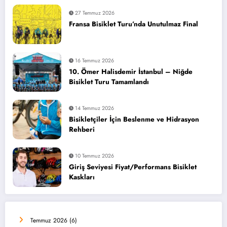
27 Temmuz 2026
Fransa Bisiklet Turu’nda Unutulmaz Final
16 Temmuz 2026
10. Ömer Halisdemir İstanbul – Niğde
Bisiklet Turu Tamamlandı
14 Temmuz 2026
Bisikletçiler İçin Beslenme ve Hidrasyon
Rehberi
10 Temmuz 2026
Giriş Seviyesi Fiyat/Performans Bisiklet
Kaskları
Temmuz 2026
(6)