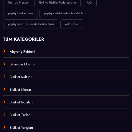
Tour de France
Türkiye Bisiklet Federasyonu
UCI
yeşilay bisiklet turu
yeşilay caddebostan bisiklet turu
yeşilay tarihi yarımada bisiklet turu
yol bisikleti
TÜM KATEGORİLER
Alışveriş Rehberi
Bakım ve Onarım
Bisiklet Kültürü
Bisiklet Modası
Bisiklet Rotaları
Bisiklet Türleri
Bisiklet Yarışları