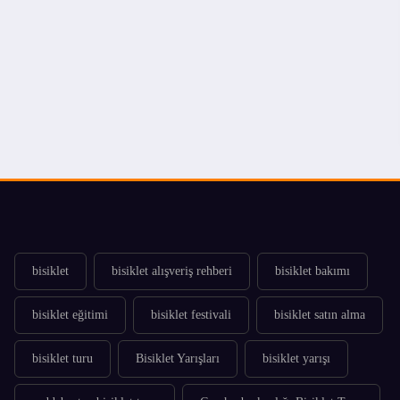
bisiklet
bisiklet alışveriş rehberi
bisiklet bakımı
bisiklet eğitimi
bisiklet festivali
bisiklet satın alma
bisiklet turu
Bisiklet Yarışları
bisiklet yarışı