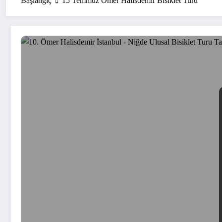
Başlangıç
15 Temmuz Ömer Halisdemir Bisiklet Turu