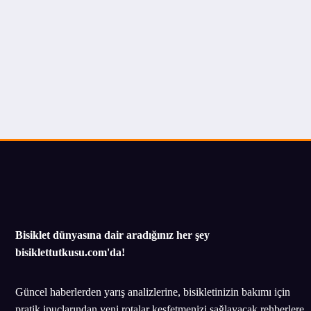
Bisiklet dünyasına dair aradığınız her şey
bisiklettutkusu.com'da!
Güncel haberlerden yarış analizlerine, bisikletinizin bakımı için
pratik ipuçlarından yeni rotalar keşfetmenizi sağlayacak rehberlere