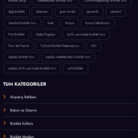
bisiklet yarışı
caddebostan bisiklet turu
Cumhurbaşkanlığı Bisiklet Turu
dağ bisikleti
ekipman
gran fondo
güvenlik
istanbul
istanbul bisiklet turu
kask
Konya
Konya Velodromu
Pist Bisikleti
Tadej Pogačar
tarihi yarımada bisiklet turu
Tour de France
Türkiye Bisiklet Federasyonu
UCI
yeşilay bisiklet turu
yeşilay caddebostan bisiklet turu
yeşilay tarihi yarımada bisiklet turu
yol bisikleti
TÜM KATEGORİLER
Alışveriş Rehberi
Bakım ve Onarım
Bisiklet Kültürü
Bisiklet Modası