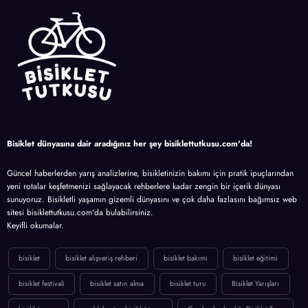
Bisiklet dünyasına dair aradığınız her şey bisiklettutkusu.com'da!
Güncel haberlerden yarış analizlerine, bisikletinizin bakımı için pratik ipuçlarından
yeni rotalar keşfetmenizi sağlayacak rehberlere kadar zengin bir içerik dünyası
sunuyoruz. Bisikletli yaşamın gizemli dünyasını ve çok daha fazlasını bağımsız web
sitesi bisiklettutkusu.com'da bulabilirsiniz.
Keyifli okumalar.
bisiklet
bisiklet alışveriş rehberi
bisiklet bakımı
bisiklet eğitimi
bisiklet festivali
bisiklet satın alma
bisiklet turu
Bisiklet Yarışları