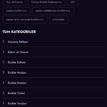
Tour de France
Türkiye Bisiklet Federasyonu
UCI
yeşilay bisiklet turu
yeşilay caddebostan bisiklet turu
yeşilay tarihi yarımada bisiklet turu
yol bisikleti
TÜM KATEGORİLER
Alışveriş Rehberi
Bakım ve Onarım
Bisiklet Kültürü
Bisiklet Modası
Bisiklet Rotaları
Bisiklet Türleri
Bisiklet Yarışları