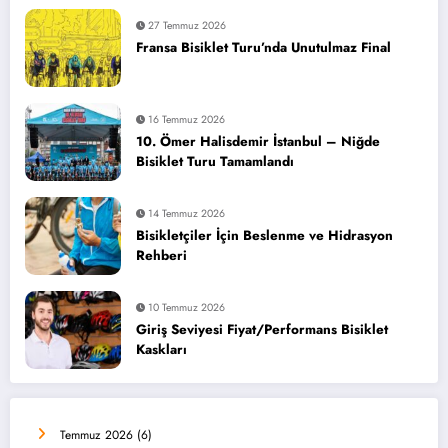
27 Temmuz 2026
Fransa Bisiklet Turu’nda Unutulmaz Final
16 Temmuz 2026
10. Ömer Halisdemir İstanbul – Niğde
Bisiklet Turu Tamamlandı
14 Temmuz 2026
Bisikletçiler İçin Beslenme ve Hidrasyon
Rehberi
10 Temmuz 2026
Giriş Seviyesi Fiyat/Performans Bisiklet
Kaskları
Temmuz 2026
(6)