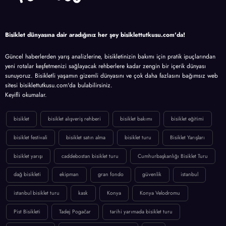
Bisiklet dünyasına dair aradığınız her şey bisiklettutkusu.com'da!
Güncel haberlerden yarış analizlerine, bisikletinizin bakımı için pratik ipuçlarından
yeni rotalar keşfetmenizi sağlayacak rehberlere kadar zengin bir içerik dünyası
sunuyoruz. Bisikletli yaşamın gizemli dünyasını ve çok daha fazlasını bağımsız web
sitesi bisiklettutkusu.com'da bulabilirsiniz.
Keyifli okumalar.
bisiklet
bisiklet alışveriş rehberi
bisiklet bakımı
bisiklet eğitimi
bisiklet festivali
bisiklet satın alma
bisiklet turu
Bisiklet Yarışları
bisiklet yarışı
caddebostan bisiklet turu
Cumhurbaşkanlığı Bisiklet Turu
dağ bisikleti
ekipman
gran fondo
güvenlik
istanbul
istanbul bisiklet turu
kask
Konya
Konya Velodromu
Pist Bisikleti
Tadej Pogačar
tarihi yarımada bisiklet turu