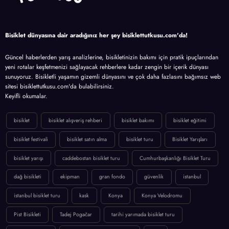
Bisiklet dünyasına dair aradığınız her şey bisiklettutkusu.com'da!
Güncel haberlerden yarış analizlerine, bisikletinizin bakımı için pratik ipuçlarından
yeni rotalar keşfetmenizi sağlayacak rehberlere kadar zengin bir içerik dünyası
sunuyoruz. Bisikletli yaşamın gizemli dünyasını ve çok daha fazlasını bağımsız web
sitesi bisiklettutkusu.com'da bulabilirsiniz.
Keyifli okumalar.
bisiklet
bisiklet alışveriş rehberi
bisiklet bakımı
bisiklet eğitimi
bisiklet festivali
bisiklet satın alma
bisiklet turu
Bisiklet Yarışları
bisiklet yarışı
caddebostan bisiklet turu
Cumhurbaşkanlığı Bisiklet Turu
dağ bisikleti
ekipman
gran fondo
güvenlik
istanbul
istanbul bisiklet turu
kask
Konya
Konya Velodromu
Pist Bisikleti
Tadej Pogačar
tarihi yarımada bisiklet turu