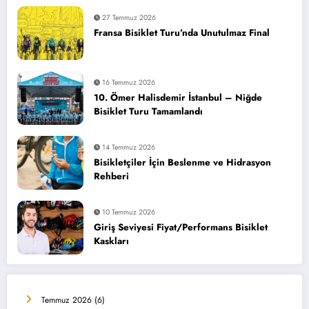
27 Temmuz 2026
Fransa Bisiklet Turu’nda Unutulmaz Final
16 Temmuz 2026
10. Ömer Halisdemir İstanbul – Niğde
Bisiklet Turu Tamamlandı
14 Temmuz 2026
Bisikletçiler İçin Beslenme ve Hidrasyon
Rehberi
10 Temmuz 2026
Giriş Seviyesi Fiyat/Performans Bisiklet
Kaskları
Temmuz 2026
(6)