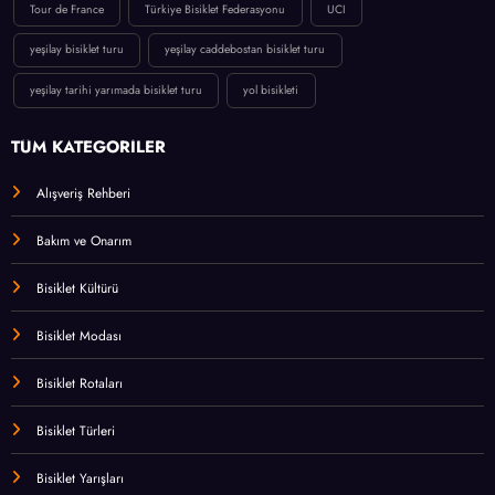
Tour de France
Türkiye Bisiklet Federasyonu
UCI
yeşilay bisiklet turu
yeşilay caddebostan bisiklet turu
yeşilay tarihi yarımada bisiklet turu
yol bisikleti
TÜM KATEGORİLER
Alışveriş Rehberi
Bakım ve Onarım
Bisiklet Kültürü
Bisiklet Modası
Bisiklet Rotaları
Bisiklet Türleri
Bisiklet Yarışları