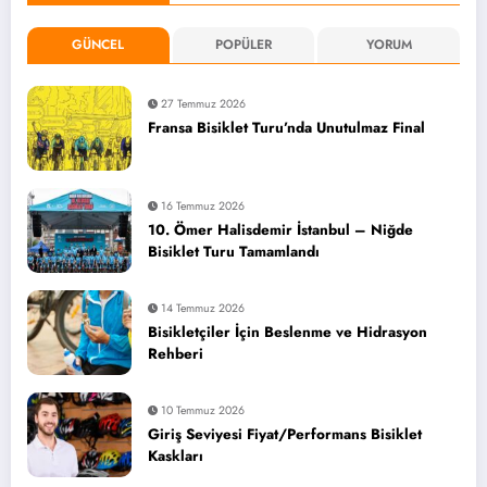
GÜNCEL
POPÜLER
YORUM
27 Temmuz 2026
Fransa Bisiklet Turu’nda Unutulmaz Final
16 Temmuz 2026
10. Ömer Halisdemir İstanbul – Niğde
Bisiklet Turu Tamamlandı
14 Temmuz 2026
Bisikletçiler İçin Beslenme ve Hidrasyon
Rehberi
10 Temmuz 2026
Giriş Seviyesi Fiyat/Performans Bisiklet
Kaskları