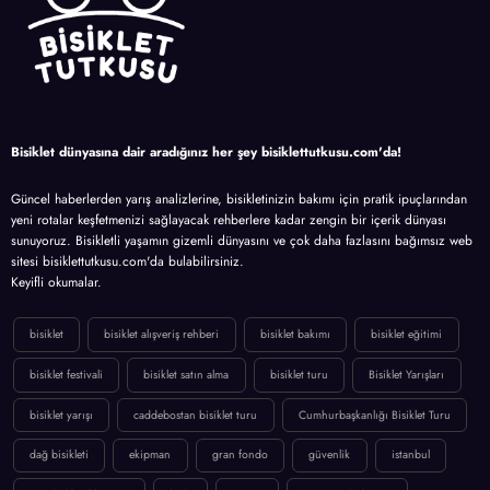
Bisiklet dünyasına dair aradığınız her şey bisiklettutkusu.com'da!
Güncel haberlerden yarış analizlerine, bisikletinizin bakımı için pratik ipuçlarından
yeni rotalar keşfetmenizi sağlayacak rehberlere kadar zengin bir içerik dünyası
sunuyoruz. Bisikletli yaşamın gizemli dünyasını ve çok daha fazlasını bağımsız web
sitesi bisiklettutkusu.com'da bulabilirsiniz.
Keyifli okumalar.
bisiklet
bisiklet alışveriş rehberi
bisiklet bakımı
bisiklet eğitimi
bisiklet festivali
bisiklet satın alma
bisiklet turu
Bisiklet Yarışları
bisiklet yarışı
caddebostan bisiklet turu
Cumhurbaşkanlığı Bisiklet Turu
dağ bisikleti
ekipman
gran fondo
güvenlik
istanbul