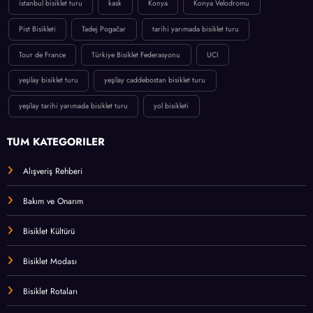
istanbul bisiklet turu
kask
Konya
Konya Velodromu
Pist Bisikleti
Tadej Pogačar
tarihi yarımada bisiklet turu
Tour de France
Türkiye Bisiklet Federasyonu
UCI
yeşilay bisiklet turu
yeşilay caddebostan bisiklet turu
yeşilay tarihi yarımada bisiklet turu
yol bisikleti
TÜM KATEGORİLER
Alışveriş Rehberi
Bakım ve Onarım
Bisiklet Kültürü
Bisiklet Modası
Bisiklet Rotaları