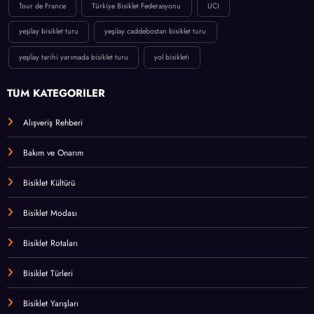
Tour de France
Türkiye Bisiklet Federasyonu
UCI
yeşilay bisiklet turu
yeşilay caddebostan bisiklet turu
yeşilay tarihi yarımada bisiklet turu
yol bisikleti
TÜM KATEGORİLER
Alışveriş Rehberi
Bakım ve Onarım
Bisiklet Kültürü
Bisiklet Modası
Bisiklet Rotaları
Bisiklet Türleri
Bisiklet Yarışları