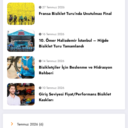
27 Temmuz 2026
Fransa Bisiklet Turu’nda Unutulmaz Final
16 Temmuz 2026
10. Ömer Halisdemir İstanbul – Niğde
Bisiklet Turu Tamamlandı
14 Temmuz 2026
Bisikletçiler İçin Beslenme ve Hidrasyon
Rehberi
10 Temmuz 2026
Giriş Seviyesi Fiyat/Performans Bisiklet
Kaskları
Temmuz 2026
(6)