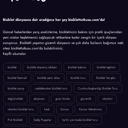
Bisiklet dünyasına dair aradığınız her şey bisiklettutkusu.com'da!
Güncel haberlerden yarış analizlerine, bisikletinizin bakımı için pratik ipuçlarından
yeni rotalar keşfetmenizi sağlayacak rehberlere kadar zengin bir içerik dünyası
sunuyoruz. Bisikletli yaşamın gizemli dünyasını ve çok daha fazlasını bağımsız web
sitesi bisiklettutkusu.com'da bulabilirsiniz.
Keyifli okumalar.
bisiklet
bisiklet alışveriş rehberi
bisiklet bakımı
bisiklet eğitimi
bisiklet festivali
bisiklet satın alma
bisiklet turu
Bisiklet Yarışları
bisiklet yarışı
caddebostan bisiklet turu
Cumhurbaşkanlığı Bisiklet Turu
dağ bisikleti
ekipman
gran fondo
güvenlik
istanbul
istanbul bisiklet turu
kask
Konya
Konya Velodromu
Pist Bisikleti
Tadej Pogačar
tarihi yarımada bisiklet turu