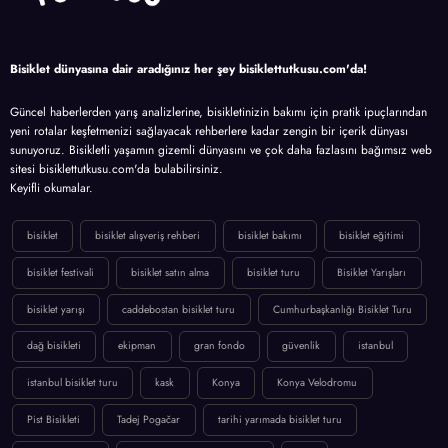
Bisiklet dünyasına dair aradığınız her şey bisiklettutkusu.com'da!
Güncel haberlerden yarış analizlerine, bisikletinizin bakımı için pratik ipuçlarından
yeni rotalar keşfetmenizi sağlayacak rehberlere kadar zengin bir içerik dünyası
sunuyoruz. Bisikletli yaşamın gizemli dünyasını ve çok daha fazlasını bağımsız web
sitesi bisiklettutkusu.com'da bulabilirsiniz.
Keyifli okumalar.
bisiklet
bisiklet alışveriş rehberi
bisiklet bakımı
bisiklet eğitimi
bisiklet festivali
bisiklet satın alma
bisiklet turu
Bisiklet Yarışları
bisiklet yarışı
caddebostan bisiklet turu
Cumhurbaşkanlığı Bisiklet Turu
dağ bisikleti
ekipman
gran fondo
güvenlik
istanbul
istanbul bisiklet turu
kask
Konya
Konya Velodromu
Pist Bisikleti
Tadej Pogačar
tarihi yarımada bisiklet turu