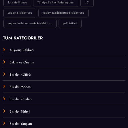
Tour de France
Türkiye Bisiklet Federasyonu
UCI
yeşilay bisiklet turu
yeşilay caddebostan bisiklet turu
yeşilay tarihi yarımada bisiklet turu
yol bisikleti
TÜM KATEGORİLER
Alışveriş Rehberi
Bakım ve Onarım
Bisiklet Kültürü
Bisiklet Modası
Bisiklet Rotaları
Bisiklet Türleri
Bisiklet Yarışları