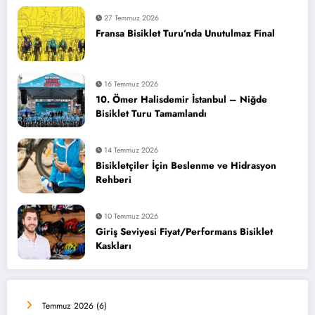
27 Temmuz 2026
Fransa Bisiklet Turu’nda Unutulmaz Final
16 Temmuz 2026
10. Ömer Halisdemir İstanbul – Niğde
Bisiklet Turu Tamamlandı
14 Temmuz 2026
Bisikletçiler İçin Beslenme ve Hidrasyon
Rehberi
10 Temmuz 2026
Giriş Seviyesi Fiyat/Performans Bisiklet
Kaskları
Temmuz 2026
(6)