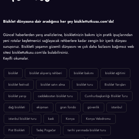
Bisiklet dünyasına dair aradığınız her şey bisiklettutkusu.com'da!
Güncel haberlerden yarış analizlerine, bisikletinizin bakımı için pratik ipuçlarından
yeni rotalar keşfetmenizi sağlayacak rehberlere kadar zengin bir içerik dünyası
sunuyoruz. Bisikletli yaşamın gizemli dünyasını ve çok daha fazlasını bağımsız web
sitesi bisiklettutkusu.com'da bulabilirsiniz.
Keyifli okumalar.
bisiklet
bisiklet alışveriş rehberi
bisiklet bakımı
bisiklet eğitimi
bisiklet festivali
bisiklet satın alma
bisiklet turu
Bisiklet Yarışları
bisiklet yarışı
caddebostan bisiklet turu
Cumhurbaşkanlığı Bisiklet Turu
dağ bisikleti
ekipman
gran fondo
güvenlik
istanbul
istanbul bisiklet turu
kask
Konya
Konya Velodromu
Pist Bisikleti
Tadej Pogačar
tarihi yarımada bisiklet turu