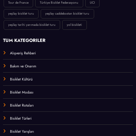
Tour de France
Türkiye Bisiklet Federasyonu
UCI
yeşilay bisiklet turu
yeşilay caddebostan bisiklet turu
yeşilay tarihi yarımada bisiklet turu
yol bisikleti
TÜM KATEGORİLER
Alışveriş Rehberi
Bakım ve Onarım
Bisiklet Kültürü
Bisiklet Modası
Bisiklet Rotaları
Bisiklet Türleri
Bisiklet Yarışları