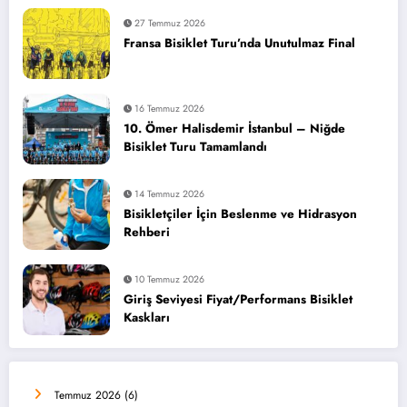
27 Temmuz 2026
Fransa Bisiklet Turu’nda Unutulmaz Final
16 Temmuz 2026
10. Ömer Halisdemir İstanbul – Niğde
Bisiklet Turu Tamamlandı
14 Temmuz 2026
Bisikletçiler İçin Beslenme ve Hidrasyon
Rehberi
10 Temmuz 2026
Giriş Seviyesi Fiyat/Performans Bisiklet
Kaskları
Temmuz 2026
(6)