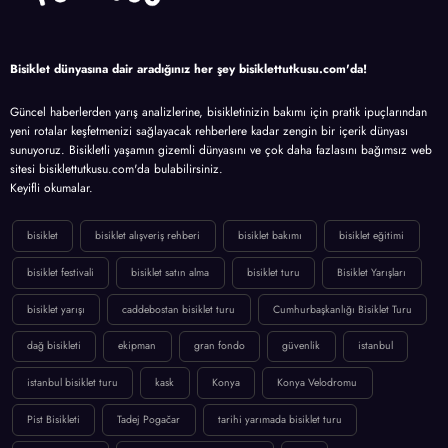
Bisiklet dünyasına dair aradığınız her şey bisiklettutkusu.com'da!
Güncel haberlerden yarış analizlerine, bisikletinizin bakımı için pratik ipuçlarından
yeni rotalar keşfetmenizi sağlayacak rehberlere kadar zengin bir içerik dünyası
sunuyoruz. Bisikletli yaşamın gizemli dünyasını ve çok daha fazlasını bağımsız web
sitesi bisiklettutkusu.com'da bulabilirsiniz.
Keyifli okumalar.
bisiklet
bisiklet alışveriş rehberi
bisiklet bakımı
bisiklet eğitimi
bisiklet festivali
bisiklet satın alma
bisiklet turu
Bisiklet Yarışları
bisiklet yarışı
caddebostan bisiklet turu
Cumhurbaşkanlığı Bisiklet Turu
dağ bisikleti
ekipman
gran fondo
güvenlik
istanbul
istanbul bisiklet turu
kask
Konya
Konya Velodromu
Pist Bisikleti
Tadej Pogačar
tarihi yarımada bisiklet turu