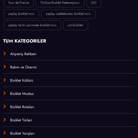
Tour de France
Türkiye Bisiklet Federasyonu
UCI
yeşilay bisiklet turu
yeşilay caddebostan bisiklet turu
yeşilay tarihi yarımada bisiklet turu
yol bisikleti
TÜM KATEGORİLER
Alışveriş Rehberi
Bakım ve Onarım
Bisiklet Kültürü
Bisiklet Modası
Bisiklet Rotaları
Bisiklet Türleri
Bisiklet Yarışları