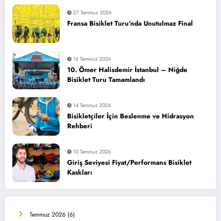
27 Temmuz 2026
Fransa Bisiklet Turu’nda Unutulmaz Final
16 Temmuz 2026
10. Ömer Halisdemir İstanbul – Niğde
Bisiklet Turu Tamamlandı
14 Temmuz 2026
Bisikletçiler İçin Beslenme ve Hidrasyon
Rehberi
10 Temmuz 2026
Giriş Seviyesi Fiyat/Performans Bisiklet
Kaskları
Temmuz 2026
(6)