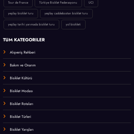
Tour de France
Türkiye Bisiklet Federasyonu
UCI
yeşilay bisiklet turu
yeşilay caddebostan bisiklet turu
yeşilay tarihi yarımada bisiklet turu
yol bisikleti
TÜM KATEGORİLER
Alışveriş Rehberi
Bakım ve Onarım
Bisiklet Kültürü
Bisiklet Modası
Bisiklet Rotaları
Bisiklet Türleri
Bisiklet Yarışları