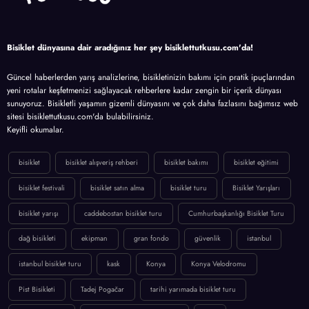
Bisiklet dünyasına dair aradığınız her şey bisiklettutkusu.com'da!
Güncel haberlerden yarış analizlerine, bisikletinizin bakımı için pratik ipuçlarından
yeni rotalar keşfetmenizi sağlayacak rehberlere kadar zengin bir içerik dünyası
sunuyoruz. Bisikletli yaşamın gizemli dünyasını ve çok daha fazlasını bağımsız web
sitesi bisiklettutkusu.com'da bulabilirsiniz.
Keyifli okumalar.
bisiklet
bisiklet alışveriş rehberi
bisiklet bakımı
bisiklet eğitimi
bisiklet festivali
bisiklet satın alma
bisiklet turu
Bisiklet Yarışları
bisiklet yarışı
caddebostan bisiklet turu
Cumhurbaşkanlığı Bisiklet Turu
dağ bisikleti
ekipman
gran fondo
güvenlik
istanbul
istanbul bisiklet turu
kask
Konya
Konya Velodromu
Pist Bisikleti
Tadej Pogačar
tarihi yarımada bisiklet turu