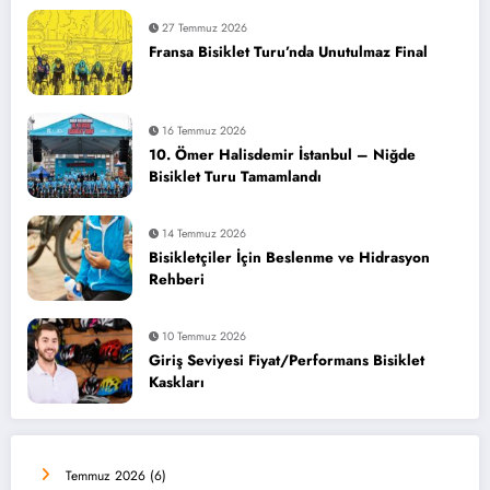
27 Temmuz 2026
Fransa Bisiklet Turu’nda Unutulmaz Final
16 Temmuz 2026
10. Ömer Halisdemir İstanbul – Niğde
Bisiklet Turu Tamamlandı
14 Temmuz 2026
Bisikletçiler İçin Beslenme ve Hidrasyon
Rehberi
10 Temmuz 2026
Giriş Seviyesi Fiyat/Performans Bisiklet
Kaskları
Temmuz 2026
(6)