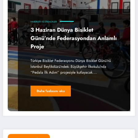
HABERLER VE ETKINLIKLER
3 Haziran Dünya Bisiklet
Günü’nde Federasyondan Anlamlı
Proje
Türkiye Bisiklet Federasyonu Dünya Bisiklet Günü’nü
İstanbul Beylikdüzü’ndeki Büyükşehir İlkokulu’nda
“Pedala İlk Adım” projesiyle kutlayacak.…
Daha fazlasını oku