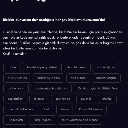
Bisiklet dünyasına dair aradığınız her şey bisiklettutkusu.com'da!
Güncel haberlerden yarış analizlerine, bisikletinizin bakımı için pratik ipuçlarından
yeni rotalar keşfetmenizi sağlayacak rehberlere kadar zengin bir içerik dünyası
sunuyoruz. Bisikletli yaşamın gizemli dünyasını ve çok daha fazlasını bağımsız web
sitesi bisiklettutkusu.com'da bulabilirsiniz.
Keyifli okumalar.
bisiklet
bisiklet alışveriş rehberi
bisiklet bakımı
bisiklet eğitimi
bisiklet festivali
bisiklet satın alma
bisiklet turu
Bisiklet Yarışları
bisiklet yarışı
caddebostan bisiklet turu
Cumhurbaşkanlığı Bisiklet Turu
dağ bisikleti
ekipman
gran fondo
güvenlik
istanbul
istanbul bisiklet turu
kask
Konya
Konya Velodromu
Pist Bisikleti
Tadej Pogačar
tarihi yarımada bisiklet turu