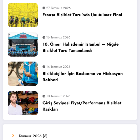
27 Temmuz 2026
Fransa Bisiklet Turu’nda Unutulmaz Final
16 Temmuz 2026
10. Ömer Halisdemir İstanbul – Niğde
Bisiklet Turu Tamamlandı
14 Temmuz 2026
Bisikletçiler İçin Beslenme ve Hidrasyon
Rehberi
10 Temmuz 2026
Giriş Seviyesi Fiyat/Performans Bisiklet
Kaskları
Temmuz 2026
(6)