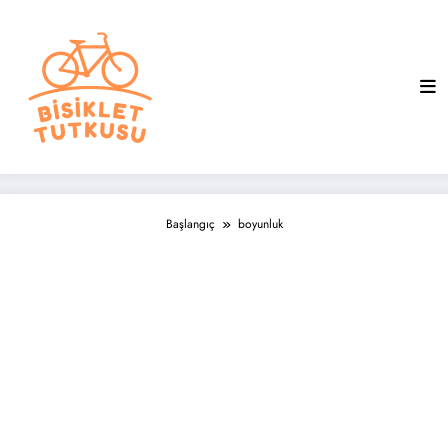
İçeriğe
atla
Başlangıç
boyunluk