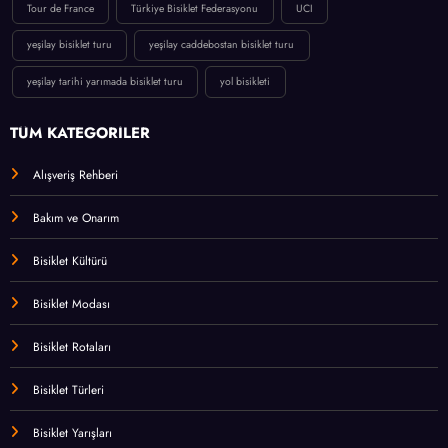
Tour de France
Türkiye Bisiklet Federasyonu
UCI
yeşilay bisiklet turu
yeşilay caddebostan bisiklet turu
yeşilay tarihi yarımada bisiklet turu
yol bisikleti
TÜM KATEGORİLER
Alışveriş Rehberi
Bakım ve Onarım
Bisiklet Kültürü
Bisiklet Modası
Bisiklet Rotaları
Bisiklet Türleri
Bisiklet Yarışları