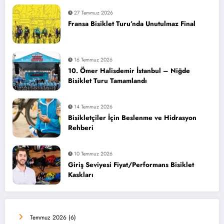
27 Temmuz 2026
Fransa Bisiklet Turu’nda Unutulmaz Final
16 Temmuz 2026
10. Ömer Halisdemir İstanbul – Niğde
Bisiklet Turu Tamamlandı
14 Temmuz 2026
Bisikletçiler İçin Beslenme ve Hidrasyon
Rehberi
10 Temmuz 2026
Giriş Seviyesi Fiyat/Performans Bisiklet
Kaskları
Temmuz 2026
(6)