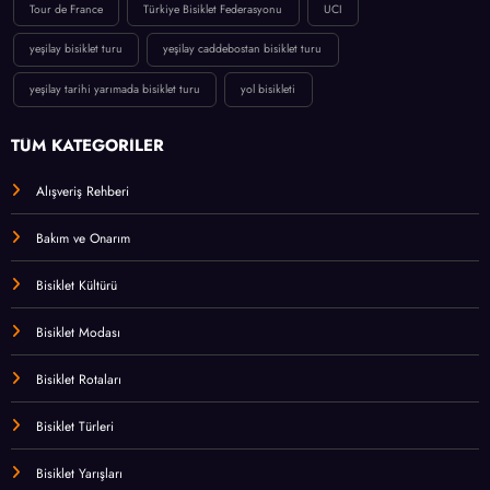
Tour de France
Türkiye Bisiklet Federasyonu
UCI
yeşilay bisiklet turu
yeşilay caddebostan bisiklet turu
yeşilay tarihi yarımada bisiklet turu
yol bisikleti
TÜM KATEGORİLER
Alışveriş Rehberi
Bakım ve Onarım
Bisiklet Kültürü
Bisiklet Modası
Bisiklet Rotaları
Bisiklet Türleri
Bisiklet Yarışları