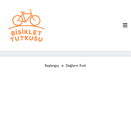
İçeriğe
atla
Başlangıç
Dağların Kralı