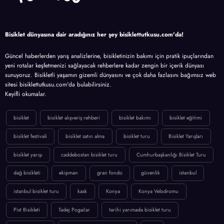
Bisiklet dünyasına dair aradığınız her şey bisiklettutkusu.com'da!
Güncel haberlerden yarış analizlerine, bisikletinizin bakımı için pratik ipuçlarından
yeni rotalar keşfetmenizi sağlayacak rehberlere kadar zengin bir içerik dünyası
sunuyoruz. Bisikletli yaşamın gizemli dünyasını ve çok daha fazlasını bağımsız web
sitesi bisiklettutkusu.com'da bulabilirsiniz.
Keyifli okumalar.
bisiklet
bisiklet alışveriş rehberi
bisiklet bakımı
bisiklet eğitimi
bisiklet festivali
bisiklet satın alma
bisiklet turu
Bisiklet Yarışları
bisiklet yarışı
caddebostan bisiklet turu
Cumhurbaşkanlığı Bisiklet Turu
dağ bisikleti
ekipman
gran fondo
güvenlik
istanbul
istanbul bisiklet turu
kask
Konya
Konya Velodromu
Pist Bisikleti
Tadej Pogačar
tarihi yarımada bisiklet turu