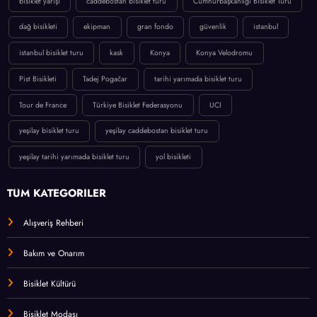
bisiklet yarışı
caddebostan bisiklet turu
Cumhurbaşkanlığı Bisiklet Turu
dağ bisikleti
ekipman
gran fondo
güvenlik
istanbul
istanbul bisiklet turu
kask
Konya
Konya Velodromu
Pist Bisikleti
Tadej Pogačar
tarihi yarımada bisiklet turu
Tour de France
Türkiye Bisiklet Federasyonu
UCI
yeşilay bisiklet turu
yeşilay caddebostan bisiklet turu
yeşilay tarihi yarımada bisiklet turu
yol bisikleti
TÜM KATEGORİLER
Alışveriş Rehberi
Bakım ve Onarım
Bisiklet Kültürü
Bisiklet Modası