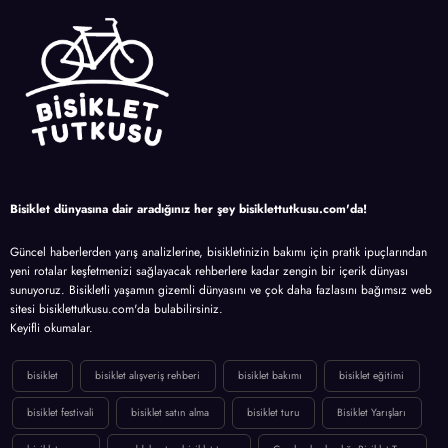
Bisiklet dünyasına dair aradığınız her şey bisiklettutkusu.com'da!
Güncel haberlerden yarış analizlerine, bisikletinizin bakımı için pratik ipuçlarından
yeni rotalar keşfetmenizi sağlayacak rehberlere kadar zengin bir içerik dünyası
sunuyoruz. Bisikletli yaşamın gizemli dünyasını ve çok daha fazlasını bağımsız web
sitesi bisiklettutkusu.com'da bulabilirsiniz.
Keyifli okumalar.
bisiklet
bisiklet alışveriş rehberi
bisiklet bakımı
bisiklet eğitimi
bisiklet festivali
bisiklet satın alma
bisiklet turu
Bisiklet Yarışları