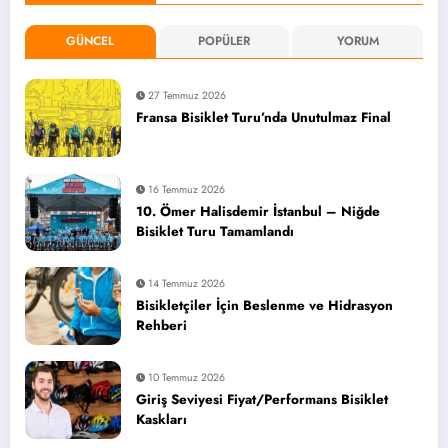
GÜNCEL
POPÜLER
YORUM
27 Temmuz 2026
Fransa Bisiklet Turu’nda Unutulmaz Final
16 Temmuz 2026
10. Ömer Halisdemir İstanbul – Niğde
Bisiklet Turu Tamamlandı
14 Temmuz 2026
Bisikletçiler İçin Beslenme ve Hidrasyon
Rehberi
10 Temmuz 2026
Giriş Seviyesi Fiyat/Performans Bisiklet
Kaskları