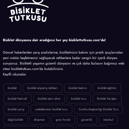
Bisiklet dünyasına dair aradığınız her şey bisiklettutkusu.com'da!
Güncel haberlerden yarış analizlerine, bisikletinizin bakımı için pratik ipuçlarından
yeni rotalar keşfetmenizi sağlayacak rehberlere kadar zengin bir içerik dünyası
sunuyoruz. Bisikletli yaşamın gizemli dünyasını ve çok daha fazlasını bağımsız web
sitesi bisiklettutkusu.com'da bulabilirsiniz.
Keyifli okumalar.
bisiklet
bisiklet alışveriş rehberi
bisiklet bakımı
bisiklet eğitimi
bisiklet festivali
bisiklet satın alma
bisiklet turu
Bisiklet Yarışları
bisiklet yarışı
caddebostan bisiklet turu
Cumhurbaşkanlığı Bisiklet Turu
dağ bisikleti
ekipman
gran fondo
güvenlik
istanbul