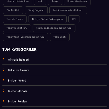
istanbul bisiklet turu
kask
Konya
Konya Velodromu
Pist Bisikleti
Tadej Pogačar
tarihi yarımada bisiklet turu
Tour de France
Türkiye Bisiklet Federasyonu
UCI
yeşilay bisiklet turu
yeşilay caddebostan bisiklet turu
yeşilay tarihi yarımada bisiklet turu
yol bisikleti
TÜM KATEGORİLER
Alışveriş Rehberi
Bakım ve Onarım
Bisiklet Kültürü
Bisiklet Modası
Bisiklet Rotaları