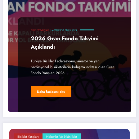
BISIKLET YARIŞLARI
HABERLER VE ETKINLIKLER
2026 Gran Fondo Takvimi
Açıklandı
Türkiye Bisiklet Federasyonu, amatör ve yarı
profesyonel bisikletçilerin buluşma noktası olan Gran
Fondo Yarışları 2026…
Daha fazlasını oku
Bisiklet Yarışları
Haberler Ve Etkinlikler