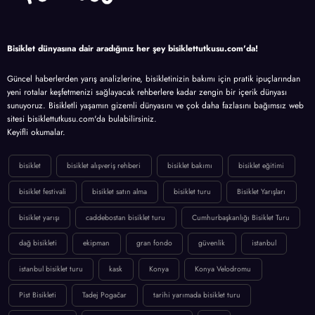
Bisiklet dünyasına dair aradığınız her şey bisiklettutkusu.com'da!
Güncel haberlerden yarış analizlerine, bisikletinizin bakımı için pratik ipuçlarından
yeni rotalar keşfetmenizi sağlayacak rehberlere kadar zengin bir içerik dünyası
sunuyoruz. Bisikletli yaşamın gizemli dünyasını ve çok daha fazlasını bağımsız web
sitesi bisiklettutkusu.com'da bulabilirsiniz.
Keyifli okumalar.
bisiklet
bisiklet alışveriş rehberi
bisiklet bakımı
bisiklet eğitimi
bisiklet festivali
bisiklet satın alma
bisiklet turu
Bisiklet Yarışları
bisiklet yarışı
caddebostan bisiklet turu
Cumhurbaşkanlığı Bisiklet Turu
dağ bisikleti
ekipman
gran fondo
güvenlik
istanbul
istanbul bisiklet turu
kask
Konya
Konya Velodromu
Pist Bisikleti
Tadej Pogačar
tarihi yarımada bisiklet turu