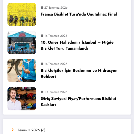
27 Temmuz 2026
Fransa Bisiklet Turu’nda Unutulmaz Final
16 Temmuz 2026
10. Ömer Halisdemir İstanbul – Niğde
Bisiklet Turu Tamamlandı
14 Temmuz 2026
Bisikletçiler İçin Beslenme ve Hidrasyon
Rehberi
10 Temmuz 2026
Giriş Seviyesi Fiyat/Performans Bisiklet
Kaskları
Temmuz 2026
(6)