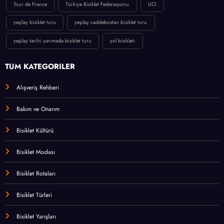
Tour de France
Türkiye Bisiklet Federasyonu
UCI
yeşilay bisiklet turu
yeşilay caddebostan bisiklet turu
yeşilay tarihi yarımada bisiklet turu
yol bisikleti
TÜM KATEGORİLER
Alışveriş Rehberi
Bakım ve Onarım
Bisiklet Kültürü
Bisiklet Modası
Bisiklet Rotaları
Bisiklet Türleri
Bisiklet Yarışları