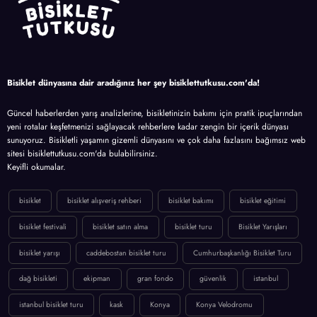
Bisiklet dünyasına dair aradığınız her şey bisiklettutkusu.com'da!
Güncel haberlerden yarış analizlerine, bisikletinizin bakımı için pratik ipuçlarından
yeni rotalar keşfetmenizi sağlayacak rehberlere kadar zengin bir içerik dünyası
sunuyoruz. Bisikletli yaşamın gizemli dünyasını ve çok daha fazlasını bağımsız web
sitesi bisiklettutkusu.com'da bulabilirsiniz.
Keyifli okumalar.
bisiklet
bisiklet alışveriş rehberi
bisiklet bakımı
bisiklet eğitimi
bisiklet festivali
bisiklet satın alma
bisiklet turu
Bisiklet Yarışları
bisiklet yarışı
caddebostan bisiklet turu
Cumhurbaşkanlığı Bisiklet Turu
dağ bisikleti
ekipman
gran fondo
güvenlik
istanbul
istanbul bisiklet turu
kask
Konya
Konya Velodromu