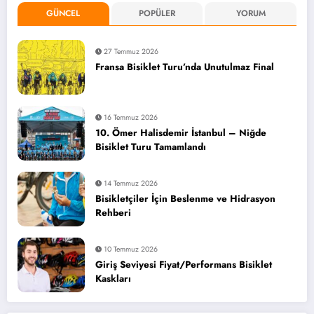
GÜNCEL
POPÜLER
YORUM
27 Temmuz 2026
Fransa Bisiklet Turu’nda Unutulmaz Final
16 Temmuz 2026
10. Ömer Halisdemir İstanbul – Niğde
Bisiklet Turu Tamamlandı
14 Temmuz 2026
Bisikletçiler İçin Beslenme ve Hidrasyon
Rehberi
10 Temmuz 2026
Giriş Seviyesi Fiyat/Performans Bisiklet
Kaskları