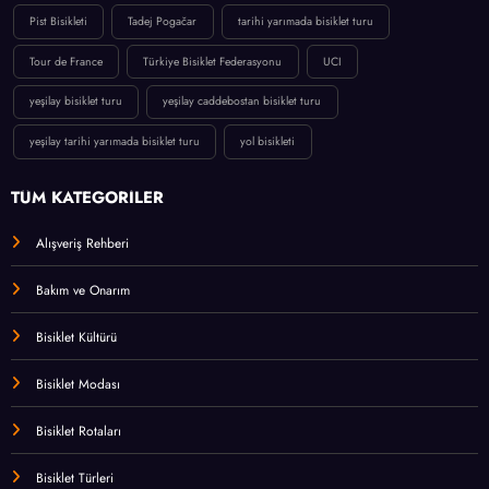
Pist Bisikleti
Tadej Pogačar
tarihi yarımada bisiklet turu
Tour de France
Türkiye Bisiklet Federasyonu
UCI
yeşilay bisiklet turu
yeşilay caddebostan bisiklet turu
yeşilay tarihi yarımada bisiklet turu
yol bisikleti
TÜM KATEGORİLER
Alışveriş Rehberi
Bakım ve Onarım
Bisiklet Kültürü
Bisiklet Modası
Bisiklet Rotaları
Bisiklet Türleri