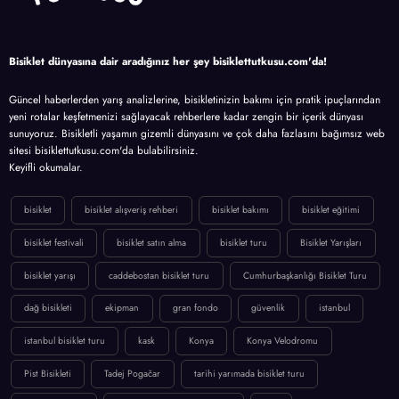
Bisiklet dünyasına dair aradığınız her şey bisiklettutkusu.com'da!
Güncel haberlerden yarış analizlerine, bisikletinizin bakımı için pratik ipuçlarından
yeni rotalar keşfetmenizi sağlayacak rehberlere kadar zengin bir içerik dünyası
sunuyoruz. Bisikletli yaşamın gizemli dünyasını ve çok daha fazlasını bağımsız web
sitesi bisiklettutkusu.com'da bulabilirsiniz.
Keyifli okumalar.
bisiklet
bisiklet alışveriş rehberi
bisiklet bakımı
bisiklet eğitimi
bisiklet festivali
bisiklet satın alma
bisiklet turu
Bisiklet Yarışları
bisiklet yarışı
caddebostan bisiklet turu
Cumhurbaşkanlığı Bisiklet Turu
dağ bisikleti
ekipman
gran fondo
güvenlik
istanbul
istanbul bisiklet turu
kask
Konya
Konya Velodromu
Pist Bisikleti
Tadej Pogačar
tarihi yarımada bisiklet turu