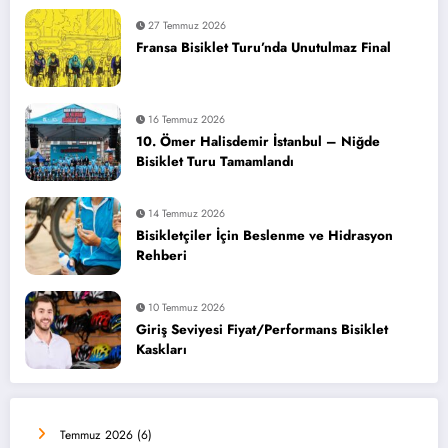
27 Temmuz 2026
Fransa Bisiklet Turu’nda Unutulmaz Final
16 Temmuz 2026
10. Ömer Halisdemir İstanbul – Niğde
Bisiklet Turu Tamamlandı
14 Temmuz 2026
Bisikletçiler İçin Beslenme ve Hidrasyon
Rehberi
10 Temmuz 2026
Giriş Seviyesi Fiyat/Performans Bisiklet
Kaskları
Temmuz 2026
(6)