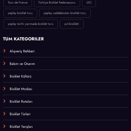
Tour de France
Türkiye Bisiklet Federasyonu
UCI
yeşilay bisiklet turu
yeşilay caddebostan bisiklet turu
yeşilay tarihi yarımada bisiklet turu
yol bisikleti
TÜM KATEGORİLER
Alışveriş Rehberi
Bakım ve Onarım
Bisiklet Kültürü
Bisiklet Modası
Bisiklet Rotaları
Bisiklet Türleri
Bisiklet Yarışları