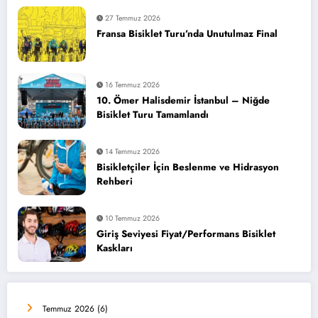
27 Temmuz 2026
Fransa Bisiklet Turu’nda Unutulmaz Final
16 Temmuz 2026
10. Ömer Halisdemir İstanbul – Niğde
Bisiklet Turu Tamamlandı
14 Temmuz 2026
Bisikletçiler İçin Beslenme ve Hidrasyon
Rehberi
10 Temmuz 2026
Giriş Seviyesi Fiyat/Performans Bisiklet
Kaskları
Temmuz 2026
(6)