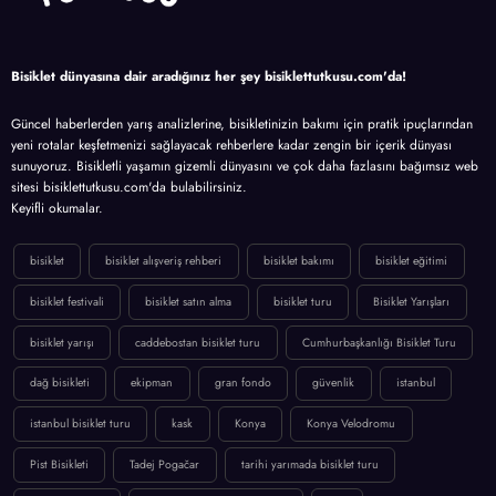
Bisiklet dünyasına dair aradığınız her şey bisiklettutkusu.com'da!
Güncel haberlerden yarış analizlerine, bisikletinizin bakımı için pratik ipuçlarından
yeni rotalar keşfetmenizi sağlayacak rehberlere kadar zengin bir içerik dünyası
sunuyoruz. Bisikletli yaşamın gizemli dünyasını ve çok daha fazlasını bağımsız web
sitesi bisiklettutkusu.com'da bulabilirsiniz.
Keyifli okumalar.
bisiklet
bisiklet alışveriş rehberi
bisiklet bakımı
bisiklet eğitimi
bisiklet festivali
bisiklet satın alma
bisiklet turu
Bisiklet Yarışları
bisiklet yarışı
caddebostan bisiklet turu
Cumhurbaşkanlığı Bisiklet Turu
dağ bisikleti
ekipman
gran fondo
güvenlik
istanbul
istanbul bisiklet turu
kask
Konya
Konya Velodromu
Pist Bisikleti
Tadej Pogačar
tarihi yarımada bisiklet turu