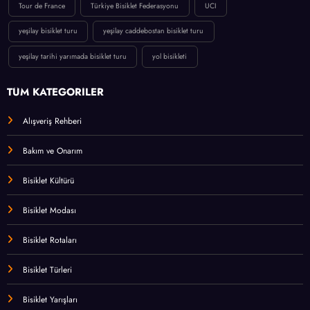
Tour de France
Türkiye Bisiklet Federasyonu
UCI
yeşilay bisiklet turu
yeşilay caddebostan bisiklet turu
yeşilay tarihi yarımada bisiklet turu
yol bisikleti
TÜM KATEGORİLER
Alışveriş Rehberi
Bakım ve Onarım
Bisiklet Kültürü
Bisiklet Modası
Bisiklet Rotaları
Bisiklet Türleri
Bisiklet Yarışları