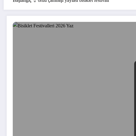
Başlangıç
ordu çambaşı yaylası bisiklet festivali