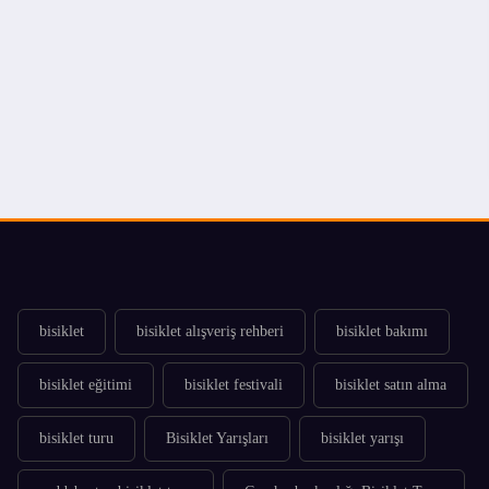
bisiklet
bisiklet alışveriş rehberi
bisiklet bakımı
bisiklet eğitimi
bisiklet festivali
bisiklet satın alma
bisiklet turu
Bisiklet Yarışları
bisiklet yarışı