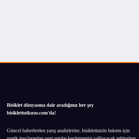
Bisiklet dünyasına dair aradığınız her şey
bisiklettutkusu.com'da!
Güncel haberlerden yarış analizlerine, bisikletinizin bakımı için
pratik ipuçlarından yeni rotalar keşfetmenizi sağlayacak rehberlere