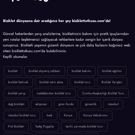
Bisiklet dünyasına dair aradığınız her şey bisiklettutkusu.com'da!
Güncel haberlerden yarış analizlerine, bisikletinizin bakımı için pratik ipuçlarından
yeni rotalar keşfetmenizi sağlayacak rehberlere kadar zengin bir içerik dünyası
sunuyoruz. Bisikletli yaşamın gizemli dünyasını ve çok daha fazlasını bağımsız web
sitesi bisiklettutkusu.com'da bulabilirsiniz.
Keyifli okumalar.
bisiklet
bisiklet alışveriş rehberi
bisiklet bakımı
bisiklet eğitimi
bisiklet festivali
bisiklet satın alma
bisiklet turu
Bisiklet Yarışları
bisiklet yarışı
caddebostan bisiklet turu
Cumhurbaşkanlığı Bisiklet Turu
dağ bisikleti
ekipman
gran fondo
güvenlik
istanbul
istanbul bisiklet turu
kask
Konya
Konya Velodromu
Pist Bisikleti
Tadej Pogačar
tarihi yarımada bisiklet turu