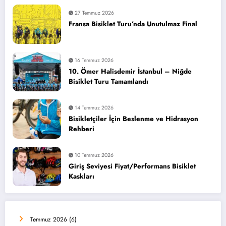
27 Temmuz 2026
Fransa Bisiklet Turu’nda Unutulmaz Final
16 Temmuz 2026
10. Ömer Halisdemir İstanbul – Niğde
Bisiklet Turu Tamamlandı
14 Temmuz 2026
Bisikletçiler İçin Beslenme ve Hidrasyon
Rehberi
10 Temmuz 2026
Giriş Seviyesi Fiyat/Performans Bisiklet
Kaskları
Temmuz 2026
(6)