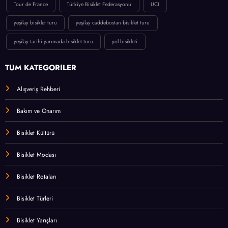
Tour de France
Türkiye Bisiklet Federasyonu
UCI
yeşilay bisiklet turu
yeşilay caddebostan bisiklet turu
yeşilay tarihi yarımada bisiklet turu
yol bisikleti
TÜM KATEGORİLER
Alışveriş Rehberi
Bakım ve Onarım
Bisiklet Kültürü
Bisiklet Modası
Bisiklet Rotaları
Bisiklet Türleri
Bisiklet Yarışları