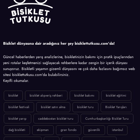
Bisiklet dünyasına dair aradığınız her şey bisiklettutkusu.com'da!
Güncel haberlerden yarış analizlerine, bisikletinizin bakımı için pratik ipuçlarından
yeni rotalar keşfetmenizi sağlayacak rehberlere kadar zengin bir içerik dünyası
sunuyoruz. Bisikletli yaşamın gizemli dünyasını ve çok daha fazlasını bağımsız web
sitesi bisiklettutkusu.com'da bulabilirsiniz.
Keyifli okumalar.
bisiklet
bisiklet alışveriş rehberi
bisiklet bakımı
bisiklet eğitimi
bisiklet festivali
bisiklet satın alma
bisiklet turu
Bisiklet Yarışları
bisiklet yarışı
caddebostan bisiklet turu
Cumhurbaşkanlığı Bisiklet Turu
dağ bisikleti
ekipman
gran fondo
güvenlik
istanbul