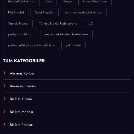
istanbul bisiklet turu
kask
Konya
Konya Velodromu
Pist Bisikleti
Tadej Pogačar
tarihi yarımada bisiklet turu
Tour de France
Türkiye Bisiklet Federasyonu
UCI
yeşilay bisiklet turu
yeşilay caddebostan bisiklet turu
yeşilay tarihi yarımada bisiklet turu
yol bisikleti
TÜM KATEGORİLER
Alışveriş Rehberi
Bakım ve Onarım
Bisiklet Kültürü
Bisiklet Modası
Bisiklet Rotaları