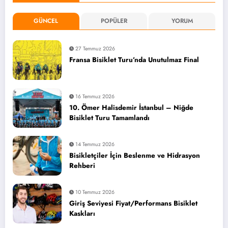
GÜNCEL
POPÜLER
YORUM
27 Temmuz 2026
Fransa Bisiklet Turu’nda Unutulmaz Final
16 Temmuz 2026
10. Ömer Halisdemir İstanbul – Niğde
Bisiklet Turu Tamamlandı
14 Temmuz 2026
Bisikletçiler İçin Beslenme ve Hidrasyon
Rehberi
10 Temmuz 2026
Giriş Seviyesi Fiyat/Performans Bisiklet
Kaskları