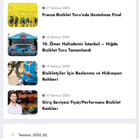
27 Temmuz 2026
Fransa Bisiklet Turu’nda Unutulmaz Final
16 Temmuz 2026
10. Ömer Halisdemir İstanbul – Niğde
Bisiklet Turu Tamamlandı
14 Temmuz 2026
Bisikletçiler İçin Beslenme ve Hidrasyon
Rehberi
10 Temmuz 2026
Giriş Seviyesi Fiyat/Performans Bisiklet
Kaskları
Temmuz 2026
(6)