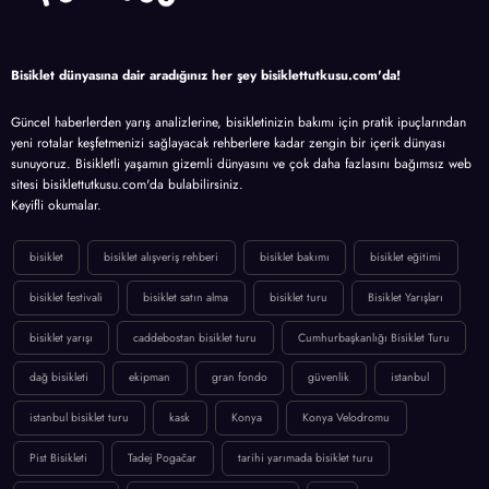
Bisiklet dünyasına dair aradığınız her şey bisiklettutkusu.com'da!
Güncel haberlerden yarış analizlerine, bisikletinizin bakımı için pratik ipuçlarından
yeni rotalar keşfetmenizi sağlayacak rehberlere kadar zengin bir içerik dünyası
sunuyoruz. Bisikletli yaşamın gizemli dünyasını ve çok daha fazlasını bağımsız web
sitesi bisiklettutkusu.com'da bulabilirsiniz.
Keyifli okumalar.
bisiklet
bisiklet alışveriş rehberi
bisiklet bakımı
bisiklet eğitimi
bisiklet festivali
bisiklet satın alma
bisiklet turu
Bisiklet Yarışları
bisiklet yarışı
caddebostan bisiklet turu
Cumhurbaşkanlığı Bisiklet Turu
dağ bisikleti
ekipman
gran fondo
güvenlik
istanbul
istanbul bisiklet turu
kask
Konya
Konya Velodromu
Pist Bisikleti
Tadej Pogačar
tarihi yarımada bisiklet turu