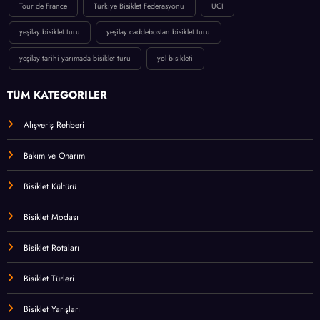
Tour de France
Türkiye Bisiklet Federasyonu
UCI
yeşilay bisiklet turu
yeşilay caddebostan bisiklet turu
yeşilay tarihi yarımada bisiklet turu
yol bisikleti
TÜM KATEGORİLER
Alışveriş Rehberi
Bakım ve Onarım
Bisiklet Kültürü
Bisiklet Modası
Bisiklet Rotaları
Bisiklet Türleri
Bisiklet Yarışları