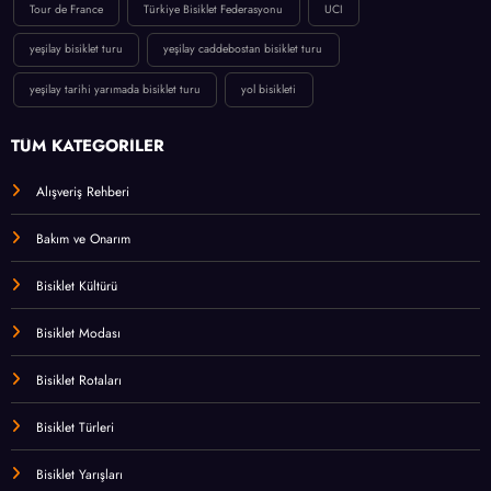
Tour de France
Türkiye Bisiklet Federasyonu
UCI
yeşilay bisiklet turu
yeşilay caddebostan bisiklet turu
yeşilay tarihi yarımada bisiklet turu
yol bisikleti
TÜM KATEGORİLER
Alışveriş Rehberi
Bakım ve Onarım
Bisiklet Kültürü
Bisiklet Modası
Bisiklet Rotaları
Bisiklet Türleri
Bisiklet Yarışları