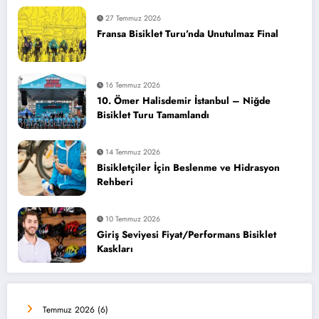
27 Temmuz 2026
Fransa Bisiklet Turu’nda Unutulmaz Final
16 Temmuz 2026
10. Ömer Halisdemir İstanbul – Niğde
Bisiklet Turu Tamamlandı
14 Temmuz 2026
Bisikletçiler İçin Beslenme ve Hidrasyon
Rehberi
10 Temmuz 2026
Giriş Seviyesi Fiyat/Performans Bisiklet
Kaskları
Temmuz 2026
(6)