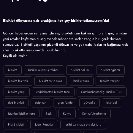
Bisiklet dünyasına dair aradığınız her şey bisiklettutkusu.com'da!
Güncel haberlerden yarış analizlerine, bisikletinizin bakımı için pratik ipuçlarından
yeni rotalar keşfetmenizi sağlayacak rehberlere kadar zengin bir içerik dünyası
sunuyoruz. Bisikletli yaşamın gizemli dünyasını ve çok daha fazlasını bağımsız web
sitesi bisiklettutkusu.com'da bulabilirsiniz.
Keyifli okumalar.
bisiklet
bisiklet alışveriş rehberi
bisiklet bakımı
bisiklet eğitimi
bisiklet festivali
bisiklet satın alma
bisiklet turu
Bisiklet Yarışları
bisiklet yarışı
caddebostan bisiklet turu
Cumhurbaşkanlığı Bisiklet Turu
dağ bisikleti
ekipman
gran fondo
güvenlik
istanbul
istanbul bisiklet turu
kask
Konya
Konya Velodromu
Pist Bisikleti
Tadej Pogačar
tarihi yarımada bisiklet turu