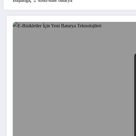
Başlangıç
solid-state batarya