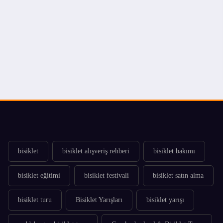
bisiklet
bisiklet alışveriş rehberi
bisiklet bakımı
bisiklet eğitimi
bisiklet festivali
bisiklet satın alma
bisiklet turu
Bisiklet Yarışları
bisiklet yarışı