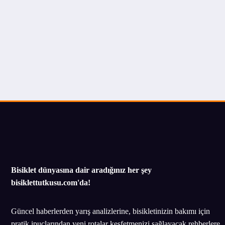
Bisiklet dünyasına dair aradığınız her şey
bisiklettutkusu.com'da!
Güncel haberlerden yarış analizlerine, bisikletinizin bakımı için
pratik ipuçlarından yeni rotalar keşfetmenizi sağlayacak rehberlere