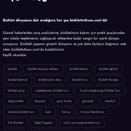
Bisiklet dünyasına dair aradığınız her şey bisiklettutkusu.com'da!
Güncel haberlerden yarış analizlerine, bisikletinizin bakımı için pratik ipuçlarından
yeni rotalar keşfetmenizi sağlayacak rehberlere kadar zengin bir içerik dünyası
sunuyoruz. Bisikletli yaşamın gizemli dünyasını ve çok daha fazlasını bağımsız web
sitesi bisiklettutkusu.com'da bulabilirsiniz.
Keyifli okumalar.
bisiklet
bisiklet alışveriş rehberi
bisiklet bakımı
bisiklet eğitimi
bisiklet festivali
bisiklet satın alma
bisiklet turu
Bisiklet Yarışları
bisiklet yarışı
caddebostan bisiklet turu
Cumhurbaşkanlığı Bisiklet Turu
dağ bisikleti
ekipman
gran fondo
güvenlik
istanbul
istanbul bisiklet turu
kask
Konya
Konya Velodromu
Pist Bisikleti
Tadej Pogačar
tarihi yarımada bisiklet turu