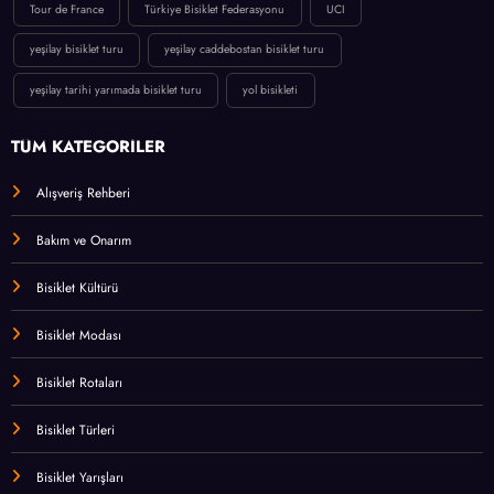
Tour de France
Türkiye Bisiklet Federasyonu
UCI
yeşilay bisiklet turu
yeşilay caddebostan bisiklet turu
yeşilay tarihi yarımada bisiklet turu
yol bisikleti
TÜM KATEGORİLER
Alışveriş Rehberi
Bakım ve Onarım
Bisiklet Kültürü
Bisiklet Modası
Bisiklet Rotaları
Bisiklet Türleri
Bisiklet Yarışları