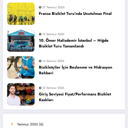
27 Temmuz 2026
Fransa Bisiklet Turu’nda Unutulmaz Final
16 Temmuz 2026
10. Ömer Halisdemir İstanbul – Niğde
Bisiklet Turu Tamamlandı
14 Temmuz 2026
Bisikletçiler İçin Beslenme ve Hidrasyon
Rehberi
10 Temmuz 2026
Giriş Seviyesi Fiyat/Performans Bisiklet
Kaskları
Temmuz 2026
(6)