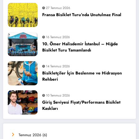
27 Temmuz 2026
Fransa Bisiklet Turu’nda Unutulmaz Final
16 Temmuz 2026
10. Ömer Halisdemir İstanbul – Niğde
Bisiklet Turu Tamamlandı
14 Temmuz 2026
Bisikletçiler İçin Beslenme ve Hidrasyon
Rehberi
10 Temmuz 2026
Giriş Seviyesi Fiyat/Performans Bisiklet
Kaskları
Temmuz 2026
(6)