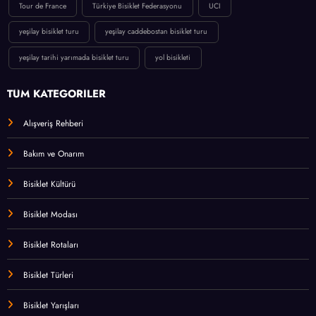
Tour de France
Türkiye Bisiklet Federasyonu
UCI
yeşilay bisiklet turu
yeşilay caddebostan bisiklet turu
yeşilay tarihi yarımada bisiklet turu
yol bisikleti
TÜM KATEGORİLER
Alışveriş Rehberi
Bakım ve Onarım
Bisiklet Kültürü
Bisiklet Modası
Bisiklet Rotaları
Bisiklet Türleri
Bisiklet Yarışları