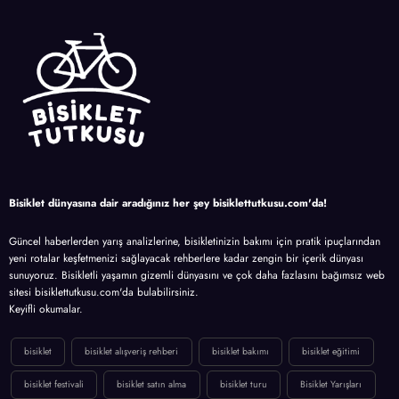
Bisiklet dünyasına dair aradığınız her şey bisiklettutkusu.com'da!
Güncel haberlerden yarış analizlerine, bisikletinizin bakımı için pratik ipuçlarından
yeni rotalar keşfetmenizi sağlayacak rehberlere kadar zengin bir içerik dünyası
sunuyoruz. Bisikletli yaşamın gizemli dünyasını ve çok daha fazlasını bağımsız web
sitesi bisiklettutkusu.com'da bulabilirsiniz.
Keyifli okumalar.
bisiklet
bisiklet alışveriş rehberi
bisiklet bakımı
bisiklet eğitimi
bisiklet festivali
bisiklet satın alma
bisiklet turu
Bisiklet Yarışları