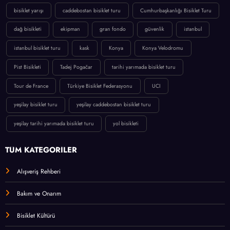
bisiklet yarışı
caddebostan bisiklet turu
Cumhurbaşkanlığı Bisiklet Turu
dağ bisikleti
ekipman
gran fondo
güvenlik
istanbul
istanbul bisiklet turu
kask
Konya
Konya Velodromu
Pist Bisikleti
Tadej Pogačar
tarihi yarımada bisiklet turu
Tour de France
Türkiye Bisiklet Federasyonu
UCI
yeşilay bisiklet turu
yeşilay caddebostan bisiklet turu
yeşilay tarihi yarımada bisiklet turu
yol bisikleti
TÜM KATEGORİLER
Alışveriş Rehberi
Bakım ve Onarım
Bisiklet Kültürü