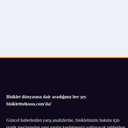
Bisiklet dünyasına dair aradığınız her şey
bisiklettutkusu.com'da!
Güncel haberlerden yarış analizlerine, bisikletinizin bakımı için
pratik ipuçlarından yeni rotalar keşfetmenizi sağlayacak rehberlere