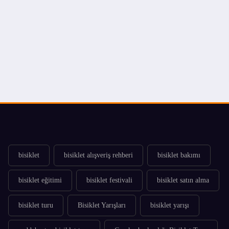
bisiklet
bisiklet alışveriş rehberi
bisiklet bakımı
bisiklet eğitimi
bisiklet festivali
bisiklet satın alma
bisiklet turu
Bisiklet Yarışları
bisiklet yarışı