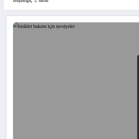
Başlangıç
tamir