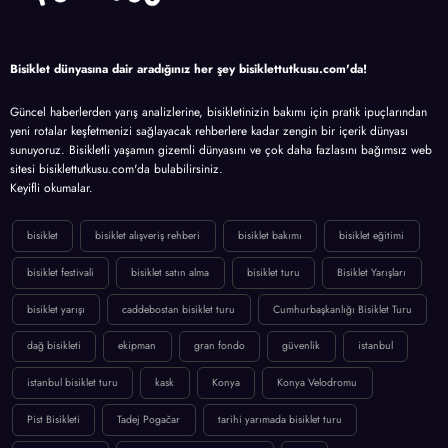
Bisiklet dünyasına dair aradığınız her şey bisiklettutkusu.com'da!
Güncel haberlerden yarış analizlerine, bisikletinizin bakımı için pratik ipuçlarından
yeni rotalar keşfetmenizi sağlayacak rehberlere kadar zengin bir içerik dünyası
sunuyoruz. Bisikletli yaşamın gizemli dünyasını ve çok daha fazlasını bağımsız web
sitesi bisiklettutkusu.com'da bulabilirsiniz.
Keyifli okumalar.
bisiklet
bisiklet alışveriş rehberi
bisiklet bakımı
bisiklet eğitimi
bisiklet festivali
bisiklet satın alma
bisiklet turu
Bisiklet Yarışları
bisiklet yarışı
caddebostan bisiklet turu
Cumhurbaşkanlığı Bisiklet Turu
dağ bisikleti
ekipman
gran fondo
güvenlik
istanbul
istanbul bisiklet turu
kask
Konya
Konya Velodromu
Pist Bisikleti
Tadej Pogačar
tarihi yarımada bisiklet turu