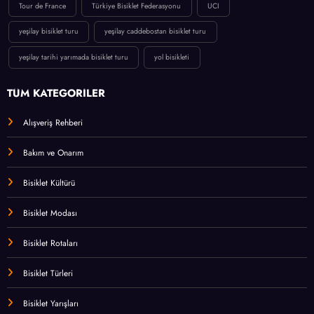
Tour de France
Türkiye Bisiklet Federasyonu
UCI
yeşilay bisiklet turu
yeşilay caddebostan bisiklet turu
yeşilay tarihi yarımada bisiklet turu
yol bisikleti
TÜM KATEGORİLER
Alışveriş Rehberi
Bakım ve Onarım
Bisiklet Kültürü
Bisiklet Modası
Bisiklet Rotaları
Bisiklet Türleri
Bisiklet Yarışları