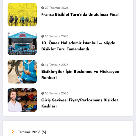
27 Temmuz 2026
Fransa Bisiklet Turu’nda Unutulmaz Final
16 Temmuz 2026
10. Ömer Halisdemir İstanbul – Niğde
Bisiklet Turu Tamamlandı
14 Temmuz 2026
Bisikletçiler İçin Beslenme ve Hidrasyon
Rehberi
10 Temmuz 2026
Giriş Seviyesi Fiyat/Performans Bisiklet
Kaskları
Temmuz 2026
(6)