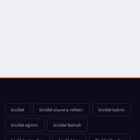
bisiklet
bisiklet alışveriş rehberi
bisiklet bakımı
bisiklet eğitimi
bisiklet festivali