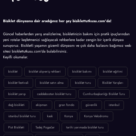
Bisiklet dünyasına dair aradığınız her şey bisiklettutkusu.com'da!
Güncel haberlerden yarış analizlerine, bisikletinizin bakımı için pratik ipuçlarından
yeni rotalar keşfetmenizi sağlayacak rehberlere kadar zengin bir içerik dünyası
sunuyoruz. Bisikletli yaşamın gizemli dünyasını ve çok daha fazlasını bağımsız web
sitesi bisiklettutkusu.com'da bulabilirsiniz.
Keyifli okumalar.
bisiklet
bisiklet alışveriş rehberi
bisiklet bakımı
bisiklet eğitimi
bisiklet festivali
bisiklet satın alma
bisiklet turu
Bisiklet Yarışları
bisiklet yarışı
caddebostan bisiklet turu
Cumhurbaşkanlığı Bisiklet Turu
dağ bisikleti
ekipman
gran fondo
güvenlik
istanbul
istanbul bisiklet turu
kask
Konya
Konya Velodromu
Pist Bisikleti
Tadej Pogačar
tarihi yarımada bisiklet turu