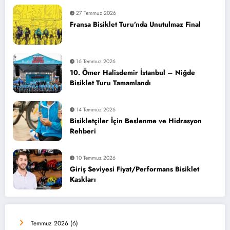
27 Temmuz 2026
Fransa Bisiklet Turu’nda Unutulmaz Final
16 Temmuz 2026
10. Ömer Halisdemir İstanbul – Niğde
Bisiklet Turu Tamamlandı
14 Temmuz 2026
Bisikletçiler İçin Beslenme ve Hidrasyon
Rehberi
10 Temmuz 2026
Giriş Seviyesi Fiyat/Performans Bisiklet
Kaskları
Temmuz 2026
(6)