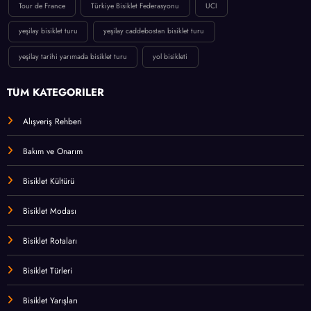
Tour de France
Türkiye Bisiklet Federasyonu
UCI
yeşilay bisiklet turu
yeşilay caddebostan bisiklet turu
yeşilay tarihi yarımada bisiklet turu
yol bisikleti
TÜM KATEGORİLER
Alışveriş Rehberi
Bakım ve Onarım
Bisiklet Kültürü
Bisiklet Modası
Bisiklet Rotaları
Bisiklet Türleri
Bisiklet Yarışları