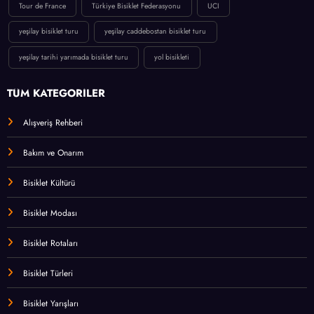
Tour de France
Türkiye Bisiklet Federasyonu
UCI
yeşilay bisiklet turu
yeşilay caddebostan bisiklet turu
yeşilay tarihi yarımada bisiklet turu
yol bisikleti
TÜM KATEGORİLER
Alışveriş Rehberi
Bakım ve Onarım
Bisiklet Kültürü
Bisiklet Modası
Bisiklet Rotaları
Bisiklet Türleri
Bisiklet Yarışları