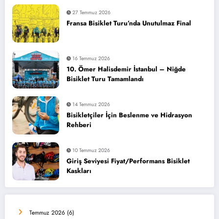
27 Temmuz 2026
Fransa Bisiklet Turu’nda Unutulmaz Final
16 Temmuz 2026
10. Ömer Halisdemir İstanbul – Niğde
Bisiklet Turu Tamamlandı
14 Temmuz 2026
Bisikletçiler İçin Beslenme ve Hidrasyon
Rehberi
10 Temmuz 2026
Giriş Seviyesi Fiyat/Performans Bisiklet
Kaskları
Temmuz 2026
(6)