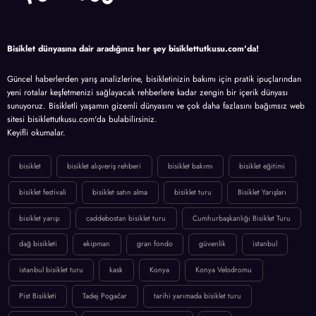
Bisiklet dünyasına dair aradığınız her şey bisiklettutkusu.com'da!
Güncel haberlerden yarış analizlerine, bisikletinizin bakımı için pratik ipuçlarından
yeni rotalar keşfetmenizi sağlayacak rehberlere kadar zengin bir içerik dünyası
sunuyoruz. Bisikletli yaşamın gizemli dünyasını ve çok daha fazlasını bağımsız web
sitesi bisiklettutkusu.com'da bulabilirsiniz.
Keyifli okumalar.
bisiklet
bisiklet alışveriş rehberi
bisiklet bakımı
bisiklet eğitimi
bisiklet festivali
bisiklet satın alma
bisiklet turu
Bisiklet Yarışları
bisiklet yarışı
caddebostan bisiklet turu
Cumhurbaşkanlığı Bisiklet Turu
dağ bisikleti
ekipman
gran fondo
güvenlik
istanbul
istanbul bisiklet turu
kask
Konya
Konya Velodromu
Pist Bisikleti
Tadej Pogačar
tarihi yarımada bisiklet turu