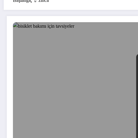
Başlangıç
zincir