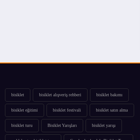
bisiklet
bisiklet alışveriş rehberi
bisiklet bakımı
bisiklet eğitimi
bisiklet festivali
bisiklet satın alma
bisiklet turu
Bisiklet Yarışları
bisiklet yarışı