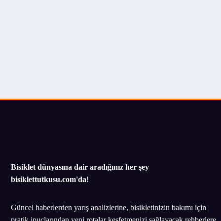
Bisiklet dünyasına dair aradığınız her şey
bisiklettutkusu.com'da!
Güncel haberlerden yarış analizlerine, bisikletinizin bakımı için
pratik ipuçlarından yeni rotalar keşfetmenizi sağlayacak rehberlere