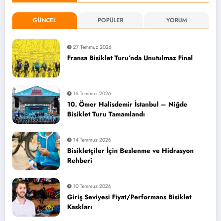
GÜNCEL
POPÜLER
YORUM
27 Temmuz 2026
Fransa Bisiklet Turu’nda Unutulmaz Final
16 Temmuz 2026
10. Ömer Halisdemir İstanbul – Niğde
Bisiklet Turu Tamamlandı
14 Temmuz 2026
Bisikletçiler İçin Beslenme ve Hidrasyon
Rehberi
10 Temmuz 2026
Giriş Seviyesi Fiyat/Performans Bisiklet
Kaskları