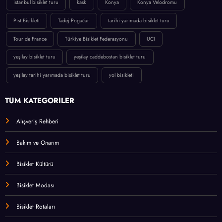
istanbul bisiklet turu
kask
Konya
Konya Velodromu
Pist Bisikleti
Tadej Pogačar
tarihi yarımada bisiklet turu
Tour de France
Türkiye Bisiklet Federasyonu
UCI
yeşilay bisiklet turu
yeşilay caddebostan bisiklet turu
yeşilay tarihi yarımada bisiklet turu
yol bisikleti
TÜM KATEGORİLER
Alışveriş Rehberi
Bakım ve Onarım
Bisiklet Kültürü
Bisiklet Modası
Bisiklet Rotaları