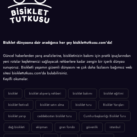
Bisiklet dünyasına dair aradığınız her şey bisiklettutkusu.com'da!
Güncel haberlerden yarış analizlerine, bisikletinizin bakımı için pratik ipuçlarından
yeni rotalar keşfetmenizi sağlayacak rehberlere kadar zengin bir içerik dünyası
sunuyoruz. Bisikletli yaşamın gizemli dünyasını ve çok daha fazlasını bağımsız web
sitesi bisiklettutkusu.com'da bulabilirsiniz.
Keyifli okumalar.
bisiklet
bisiklet alışveriş rehberi
bisiklet bakımı
bisiklet eğitimi
bisiklet festivali
bisiklet satın alma
bisiklet turu
Bisiklet Yarışları
bisiklet yarışı
caddebostan bisiklet turu
Cumhurbaşkanlığı Bisiklet Turu
dağ bisikleti
ekipman
gran fondo
güvenlik
istanbul