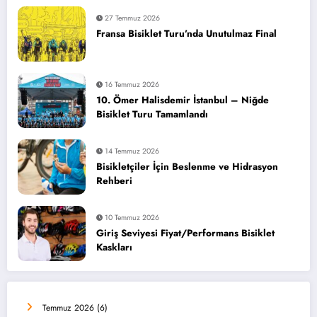
27 Temmuz 2026
Fransa Bisiklet Turu’nda Unutulmaz Final
16 Temmuz 2026
10. Ömer Halisdemir İstanbul – Niğde
Bisiklet Turu Tamamlandı
14 Temmuz 2026
Bisikletçiler İçin Beslenme ve Hidrasyon
Rehberi
10 Temmuz 2026
Giriş Seviyesi Fiyat/Performans Bisiklet
Kaskları
Temmuz 2026
(6)