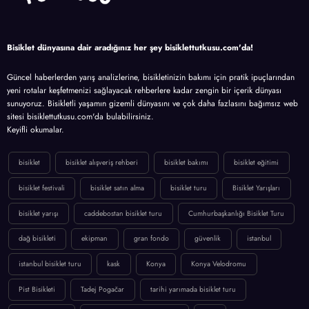
Bisiklet dünyasına dair aradığınız her şey bisiklettutkusu.com'da!
Güncel haberlerden yarış analizlerine, bisikletinizin bakımı için pratik ipuçlarından
yeni rotalar keşfetmenizi sağlayacak rehberlere kadar zengin bir içerik dünyası
sunuyoruz. Bisikletli yaşamın gizemli dünyasını ve çok daha fazlasını bağımsız web
sitesi bisiklettutkusu.com'da bulabilirsiniz.
Keyifli okumalar.
bisiklet
bisiklet alışveriş rehberi
bisiklet bakımı
bisiklet eğitimi
bisiklet festivali
bisiklet satın alma
bisiklet turu
Bisiklet Yarışları
bisiklet yarışı
caddebostan bisiklet turu
Cumhurbaşkanlığı Bisiklet Turu
dağ bisikleti
ekipman
gran fondo
güvenlik
istanbul
istanbul bisiklet turu
kask
Konya
Konya Velodromu
Pist Bisikleti
Tadej Pogačar
tarihi yarımada bisiklet turu