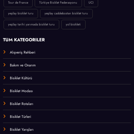
Tour de France
Türkiye Bisiklet Federasyonu
UCI
yeşilay bisiklet turu
yeşilay caddebostan bisiklet turu
yeşilay tarihi yarımada bisiklet turu
yol bisikleti
TÜM KATEGORİLER
Alışveriş Rehberi
Bakım ve Onarım
Bisiklet Kültürü
Bisiklet Modası
Bisiklet Rotaları
Bisiklet Türleri
Bisiklet Yarışları